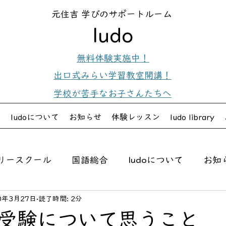
元住吉 学びのサポートルーム
ludo
無料体験実施中！
出口式みらい学習教室開講！
学校が苦手なお子さんたちへ
内
ludoについて
お知らせ
体験レッスン
ludo library
リースクール
国語総合
ludoについて
お知
0年3月27日
読了時間: 2分
ジョリーフォニックス
受験について思うこと