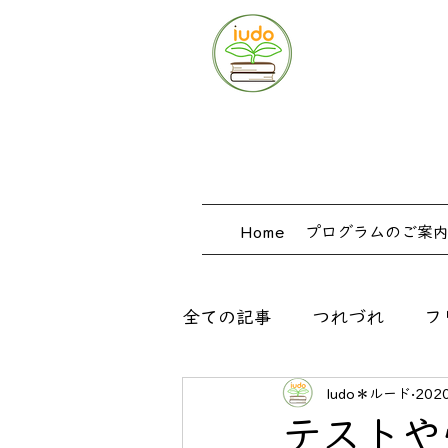
Home
プログラムのご案
全ての記事
つれづれ
フ
ludo＊ルード
202
出口式みらい学習教室
テストや