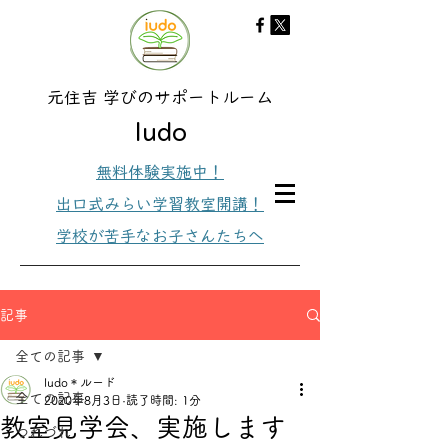
元住吉 学びのサポートルーム
ludo
無料体験実施中！
出口式みらい学習教室開講！
学校が苦手なお子さんたちへ
記事
全ての記事
ludo＊ルード
全ての記事
2020年8月3日
読了時間: 1分
教室見学会、実施します
つれづれ