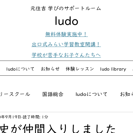
元住吉 学びのサポートルーム
ludo
無料体験実施中！
出口式みらい学習教室開講！
学校が苦手なお子さんたちへ
内
ludoについて
お知らせ
体験レッスン
ludo library
リースクール
国語総合
ludoについて
お知
0年9月19日
読了時間: 1分
ジョリーフォニックス
史が仲間入りしました