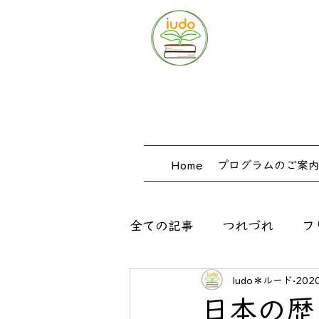
Home
プログラムのご案
全ての記事
つれづれ
フ
ludo＊ルード
202
出口式みらい学習教室
日本の歴