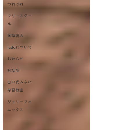
つれづれ
フリースクー
ル
国語総合
ludoについて
お知らせ
対話型
出口式みらい
学習教室
ジョリーフォ
ニックス