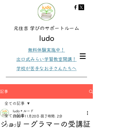
元住吉 学びのサポートルーム
ludo
無料体験実施中！
出口式みらい学習教室開講！
学校が苦手なお子さんたちへ
記事
全ての記事
ludo＊ルード
全ての記事
2020年11月20日
読了時間: 2分
ジョリーグラマーの受講証
つれづれ