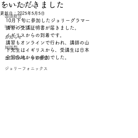
をいただきました
フリースクール
更新日：
2025年5月5日
国語総合
10月下旬に参加したジョリーグラマー
ludoについて
講習の受講証明書が届きました。
イギリスからの到着です。
お知らせ
講習もオンラインで行われ、講師の山
対話型
下先生はイギリスから、受講生は日本
全国各地からの参加でした。
出口式みらい学習教室
ジョリーフォニックス