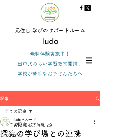
元住吉 学びのサポートルーム
ludo
無料体験実施中！
出口式みらい学習教室開講！
学校が苦手なお子さんたちへ
記事
全ての記事
ludo＊ルード
全ての記事
3月21日
読了時間: 2分
探究の学び場との連携
つれづれ