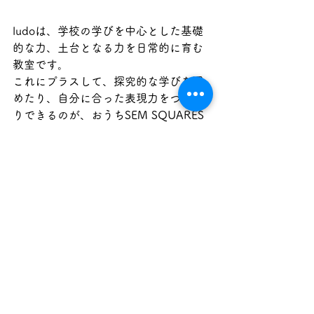
ludoは、学校の学びを中心とした基礎
的な力、土台となる力を日常的に育む
教室です。
これにプラスして、探究的な学びを深
めたり、自分に合った表現力をつけた
りできるのが、おうちSEM SQUARES 
です。
正解に沿うのではない創造的な学びを
通して、お子さんそれぞれのポテンシ
ャルが十分に発芽し、学びのオーナー
シップを持てるようになると思いま
す。
ludoとともに、おうちSEM SQUARES
もどうぞよろしくお願いいたします。
探究
お知らせ
フリースクール